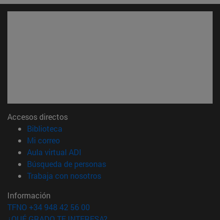
Accesos directos
(abre en nueva ventana)
Biblioteca
(abre en nueva ventana)
Mi correo
(abre en nueva ventana)
Aula virtual ADI
(abre en nueva ventana)
Búsqueda de personas
(abre en nueva ventana)
Trabaja con nosotros
Información
TFNO +34 948 42 56 00
¿QUÉ GRADO TE INTERESA?