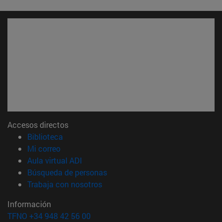
Accesos directos
(abre en nueva ventana)
Biblioteca
(abre en nueva ventana)
Mi correo
(abre en nueva ventana)
Aula virtual ADI
(abre en nueva ventana)
Búsqueda de personas
(abre en nueva ventana)
Trabaja con nosotros
Información
TFNO +34 948 42 56 00