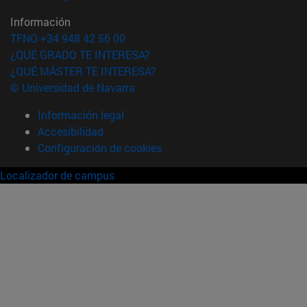
Información
TFNO +34 948 42 56 00
¿QUÉ GRADO TE INTERESA?
¿QUÉ MÁSTER TE INTERESA?
© Universidad de Navarra
Información legal
Accesibilidad
Configuración de cookies
Localizador de campus