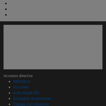
Accesos directos
(abre en nueva ventana)
Biblioteca
(abre en nueva ventana)
Mi correo
(abre en nueva ventana)
Aula virtual ADI
(abre en nueva ventana)
Búsqueda de personas
(abre en nueva ventana)
Trabaja con nosotros