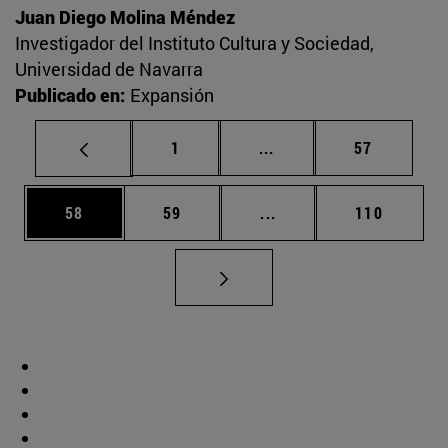
Juan Diego Molina Méndez
Investigador del Instituto Cultura y Sociedad,
Universidad de Navarra
Publicado en:
Expansión
Página
Páginas intermedias Us
Página
1
...
57
Página
Página
Páginas intermedias U
Página
58
59
...
110