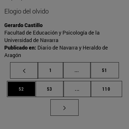
Elogio del olvido
Gerardo Castillo
Facultad de Educación y Psicología de la
Universidad de Navarra
Publicado en:
Diario de Navarra y Heraldo de
Aragón
Página
Páginas intermedias Us
Página
1
...
51
Página
Página
Páginas intermedias U
Página
52
53
...
110