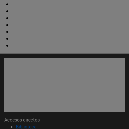
Accesos directos
(abre en nueva ventana)
Biblioteca