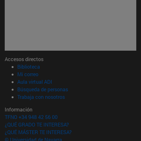
Accesos directos
(abre en nueva ventana)
Biblioteca
(abre en nueva ventana)
Mi correo
(abre en nueva ventana)
Aula virtual ADI
(abre en nueva ventana)
Búsqueda de personas
(abre en nueva ventana)
Trabaja con nosotros
Información
TFNO +34 948 42 56 00
¿QUÉ GRADO TE INTERESA?
¿QUÉ MÁSTER TE INTERESA?
© Universidad de Navarra