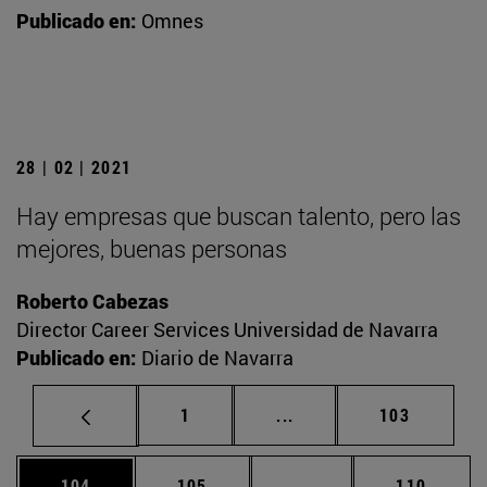
Publicado en:
Omnes
28 | 02 | 2021
Hay empresas que buscan talento, pero las
mejores, buenas personas
Roberto Cabezas
Director Career Services Universidad de Navarra
Publicado en:
Diario de Navarra
Página
Páginas intermedias Us
Página
1
...
103
Página
Página
Páginas intermedias 
Página
104
105
...
110