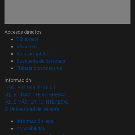
Accesos directos
(abre en nueva ventana)
Biblioteca
(abre en nueva ventana)
Mi correo
(abre en nueva ventana)
Aula virtual ADI
(abre en nueva ventana)
Búsqueda de personas
(abre en nueva ventana)
Trabaja con nosotros
Información
TFNO +34 948 42 56 00
¿QUÉ GRADO TE INTERESA?
¿QUÉ MÁSTER TE INTERESA?
© Universidad de Navarra
Información legal
Accesibilidad