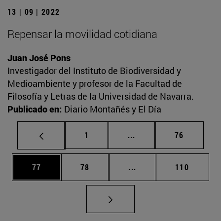
13 | 09 | 2022
Repensar la movilidad cotidiana
Juan José Pons
Investigador del Instituto de Biodiversidad y
Medioambiente y profesor de la Facultad de
Filosofía y Letras de la Universidad de Navarra.
Publicado en:
Diario Montañés y El Día
Página
Páginas intermedias Us
Página
1
...
76
Página
Página
Páginas intermedias U
Página
77
78
...
110