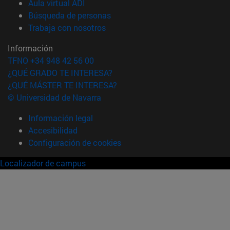
(abre en nueva ventana)
Aula virtual ADI
(abre en nueva ventana)
Búsqueda de personas
(abre en nueva ventana)
Trabaja con nosotros
Información
TFNO +34 948 42 56 00
¿QUÉ GRADO TE INTERESA?
¿QUÉ MÁSTER TE INTERESA?
© Universidad de Navarra
Información legal
Accesibilidad
Configuración de cookies
Localizador de campus