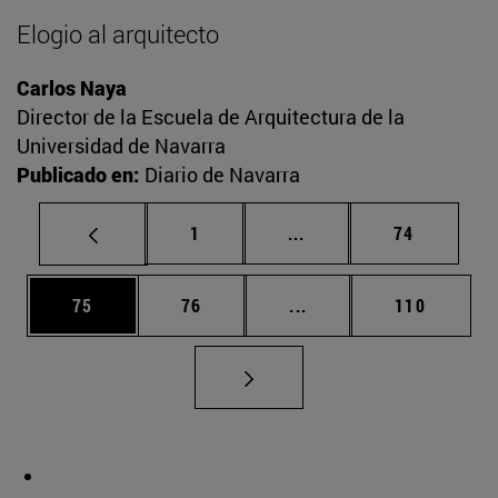
Elogio al arquitecto
Carlos Naya
Director de la Escuela de Arquitectura de la
Universidad de Navarra
Publicado en:
Diario de Navarra
Página
Páginas intermedias Us
Página
1
...
74
Página
Página
Páginas intermedias U
Página
75
76
...
110