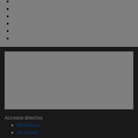
Accesos directos
(abre en nueva ventana)
Biblioteca
(abre en nueva ventana)
Mi correo