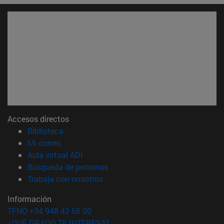
Accesos directos
(abre en nueva ventana)
Biblioteca
(abre en nueva ventana)
Mi correo
(abre en nueva ventana)
Aula virtual ADI
(abre en nueva ventana)
Búsqueda de personas
(abre en nueva ventana)
Trabaja con nosotros
Información
TFNO +34 948 42 56 00
¿QUÉ GRADO TE INTERESA?