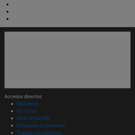
Accesos directos
(abre en nueva ventana)
Biblioteca
(abre en nueva ventana)
Mi correo
(abre en nueva ventana)
Aula virtual ADI
(abre en nueva ventana)
Búsqueda de personas
(abre en nueva ventana)
Trabaja con nosotros