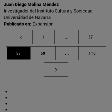
Juan Diego Molina Méndez
Investigador del Instituto Cultura y Sociedad,
Universidad de Navarra
Publicado en:
Expansión
Página
Páginas intermedias Us
Página
1
...
57
Página
Página
Páginas intermedias U
Página
58
59
...
110