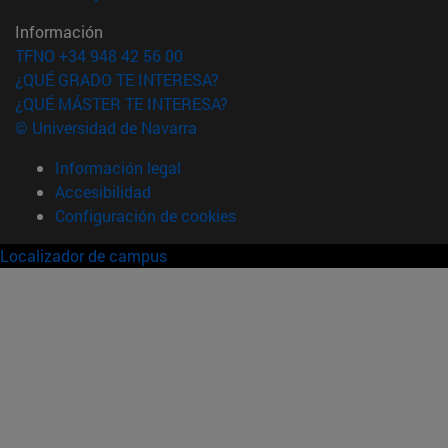
Información
TFNO +34 948 42 56 00
¿QUÉ GRADO TE INTERESA?
¿QUÉ MÁSTER TE INTERESA?
© Universidad de Navarra
Información legal
Accesibilidad
Configuración de cookies
Localizador de campus