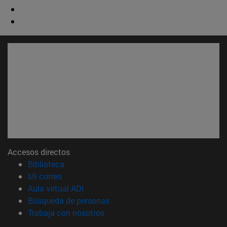
Accesos directos
(abre en nueva ventana)
Biblioteca
(abre en nueva ventana)
Mi correo
(abre en nueva ventana)
Aula virtual ADI
(abre en nueva ventana)
Búsqueda de personas
(abre en nueva ventana)
Trabaja con nosotros