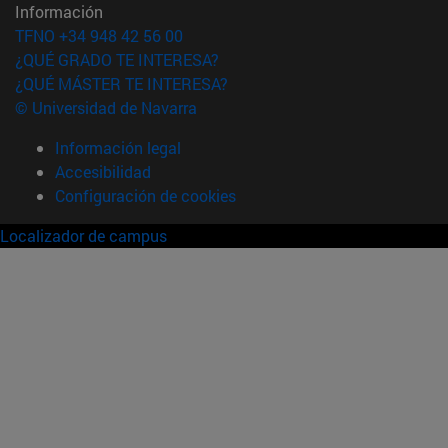
Información
TFNO +34 948 42 56 00
¿QUÉ GRADO TE INTERESA?
¿QUÉ MÁSTER TE INTERESA?
© Universidad de Navarra
Información legal
Accesibilidad
Configuración de cookies
Localizador de campus