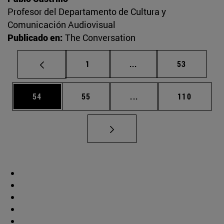
Profesor del Departamento de Cultura y
Comunicación Audiovisual
Publicado en:
The Conversation
Página
Páginas intermedias Us
Página
1
...
53
Página
Página
Páginas intermedias U
Página
54
55
...
110