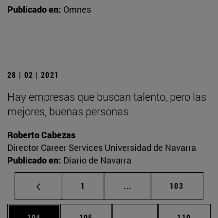
Publicado en:
Omnes
28 | 02 | 2021
Hay empresas que buscan talento, pero las
mejores, buenas personas
Roberto Cabezas
Director Career Services Universidad de Navarra
Publicado en:
Diario de Navarra
Página
Páginas intermedias Us
Página
1
...
103
Página
Página
Páginas intermedias 
Página
104
105
...
110