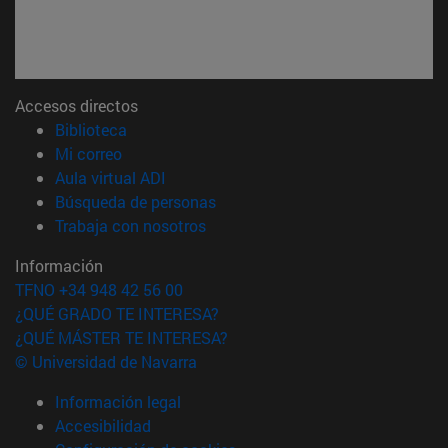
Accesos directos
(abre en nueva ventana)
Biblioteca
(abre en nueva ventana)
Mi correo
(abre en nueva ventana)
Aula virtual ADI
(abre en nueva ventana)
Búsqueda de personas
(abre en nueva ventana)
Trabaja con nosotros
Información
TFNO +34 948 42 56 00
¿QUÉ GRADO TE INTERESA?
¿QUÉ MÁSTER TE INTERESA?
© Universidad de Navarra
Información legal
Accesibilidad