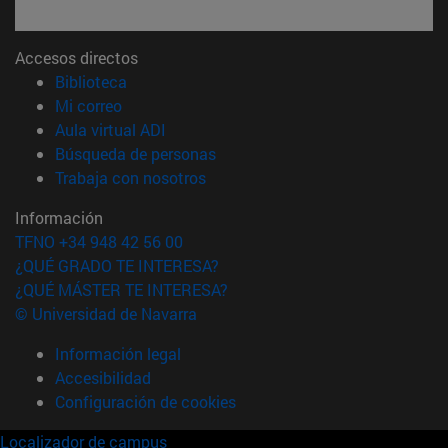
Accesos directos
(abre en nueva ventana)
Biblioteca
(abre en nueva ventana)
Mi correo
(abre en nueva ventana)
Aula virtual ADI
(abre en nueva ventana)
Búsqueda de personas
(abre en nueva ventana)
Trabaja con nosotros
Información
TFNO +34 948 42 56 00
¿QUÉ GRADO TE INTERESA?
¿QUÉ MÁSTER TE INTERESA?
© Universidad de Navarra
Información legal
Accesibilidad
Configuración de cookies
Localizador de campus