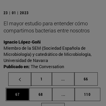
23 | 01 | 2023
El mayor estudio para entender cómo
compartimos bacterias entre nosotros
Ignacio López-Goñi
MIembro de la SEM (Sociedad Española de
Microbiología) y catedrático de Microbiología,
Universidad de Navarra
Publicado en:
The Conversation
Página
Páginas intermedias Us
Página
1
...
66
Página
Página
Páginas intermedias U
Página
67
68
...
110