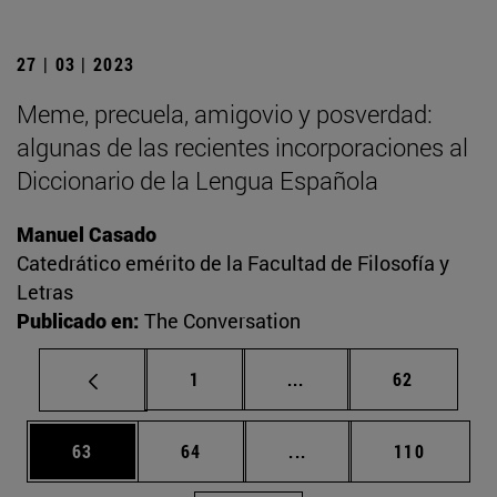
27 | 03 | 2023
Meme, precuela, amigovio y posverdad:
algunas de las recientes incorporaciones al
Diccionario de la Lengua Española
Manuel Casado
Catedrático emérito de la Facultad de Filosofía y
Letras
Publicado en:
The Conversation
Página
Páginas intermedias Us
Página
1
...
62
Página
Página
Páginas intermedias U
Página
63
64
...
110