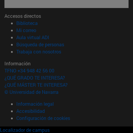
Accesos directos
(abre en nueva ventana)
Biblioteca
(abre en nueva ventana)
Mi correo
(abre en nueva ventana)
Aula virtual ADI
(abre en nueva ventana)
Búsqueda de personas
(abre en nueva ventana)
Trabaja con nosotros
Información
TFNO +34 948 42 56 00
¿QUÉ GRADO TE INTERESA?
¿QUÉ MÁSTER TE INTERESA?
© Universidad de Navarra
Información legal
Accesibilidad
Configuración de cookies
Localizador de campus