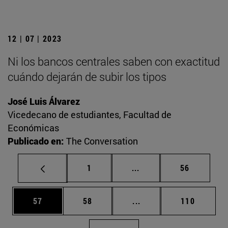
12 | 07 | 2023
Ni los bancos centrales saben con exactitud
cuándo dejarán de subir los tipos
José Luis Álvarez
Vicedecano de estudiantes, Facultad de
Económicas
Publicado en:
The Conversation
Página
Páginas intermedias Us
Página
1
...
56
Página
Página
Páginas intermedias U
Página
57
58
...
110