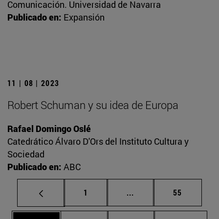
Comunicación. Universidad de Navarra
Publicado en:
Expansión
11 | 08 | 2023
Robert Schuman y su idea de Europa
Rafael Domingo Oslé
Catedrático Álvaro D'Ors del Instituto Cultura y
Sociedad
Publicado en:
ABC
Página
Páginas intermedias Us
Página
1
...
55