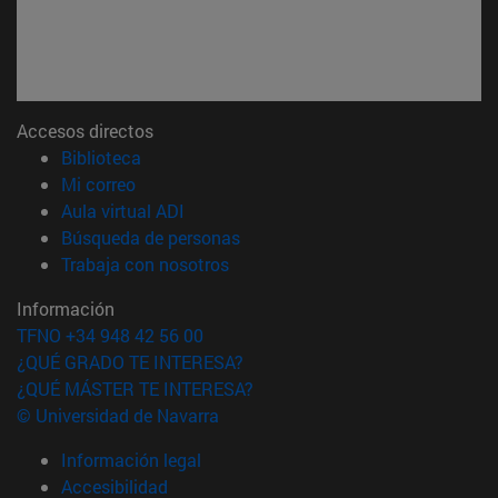
Accesos directos
(abre en nueva ventana)
Biblioteca
(abre en nueva ventana)
Mi correo
(abre en nueva ventana)
Aula virtual ADI
(abre en nueva ventana)
Búsqueda de personas
(abre en nueva ventana)
Trabaja con nosotros
Información
TFNO +34 948 42 56 00
¿QUÉ GRADO TE INTERESA?
¿QUÉ MÁSTER TE INTERESA?
© Universidad de Navarra
Información legal
Accesibilidad