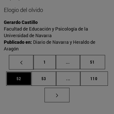
Elogio del olvido
Gerardo Castillo
Facultad de Educación y Psicología de la
Universidad de Navarra
Publicado en:
Diario de Navarra y Heraldo de
Aragón
Página
Páginas intermedias Us
Página
1
...
51
Página
Página
Páginas intermedias U
Página
52
53
...
110