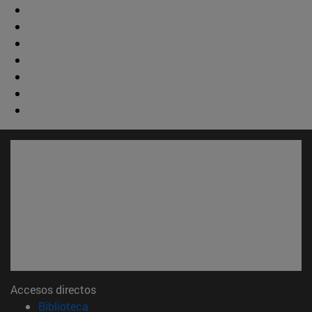
Accesos directos
(abre en nueva ventana)
Biblioteca