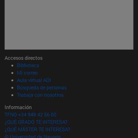
Accesos directos
(abre en nueva ventana)
Biblioteca
(abre en nueva ventana)
Mi correo
(abre en nueva ventana)
Aula virtual ADI
(abre en nueva ventana)
Búsqueda de personas
(abre en nueva ventana)
Trabaja con nosotros
Información
TFNO +34 948 42 56 00
¿QUÉ GRADO TE INTERESA?
¿QUÉ MÁSTER TE INTERESA?
© Universidad de Navarra