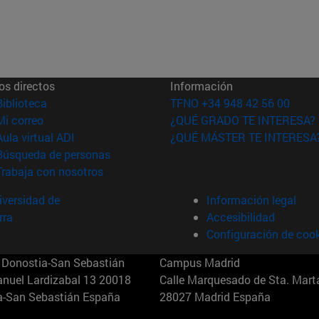
os directos
Información
(abre en nueva ventana)
Biblioteca
TFNO +34 948 42 56 00
(abre en nueva ventana)
Mi correo
¿QUÉ GRADO TE INTERESA?
(abre en nueva ventana)
Aula virtual ADI
¿QUÉ MÁSTER TE INTERESA
(abre en nueva ventana)
Búsqueda de personas
(abre en nueva ventana)
Trabaja con nosotros
versidad de
Información legal
rra
Accesibilidad
Configuración de coo
Donostia-San Sebastián
Campus Madrid
anuel Lardizabal 13 20018
Calle Marquesado de Sta. Marta
a-San Sebastián España
28027 Madrid España