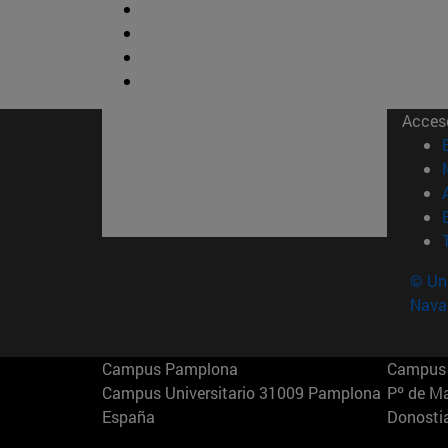
Acces
© Uni
Nava
Campus Pamplona
Campus 
Campus Universitario 31009 Pamplona
Pº de M
España
Donosti