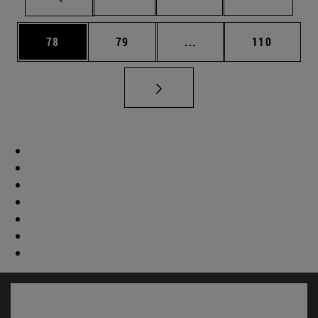
Página
Página
Páginas intermedias U
Página
78
79
...
110