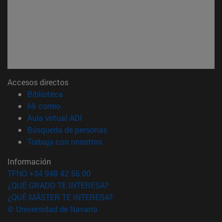
Accesos directos
(abre en nueva ventana)
Biblioteca
(abre en nueva ventana)
Mi correo
(abre en nueva ventana)
Aula virtual ADI
(abre en nueva ventana)
Búsqueda de personas
(abre en nueva ventana)
Trabaja con nosotros
Información
TFNO +34 948 42 56 00
¿QUÉ GRADO TE INTERESA?
¿QUÉ MÁSTER TE INTERESA?
© Universidad de Navarra