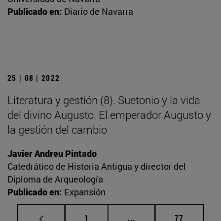
Publicado en:
Diario de Navarra
25 | 08 | 2022
Literatura y gestión (8). Suetonio y la vida
del divino Augusto. El emperador Augusto y
la gestión del cambio
Javier Andreu Pintado
Catedrático de Historia Antigua y director del
Diploma de Arqueología
Publicado en:
Expansión
Página
Páginas intermedias Us
Página
1
...
77