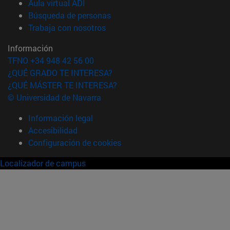
(abre en nueva ventana)
Aula virtual ADI
(abre en nueva ventana)
Búsqueda de personas
(abre en nueva ventana)
Trabaja con nosotros
Información
TFNO +34 948 42 56 00
¿QUÉ GRADO TE INTERESA?
¿QUÉ MÁSTER TE INTERESA?
© Universidad de Navarra
Información legal
Accesibilidad
Configuración de cookies
Localizador de campus