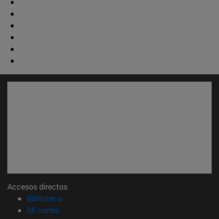
Accesos directos
(abre en nueva ventana)
Biblioteca
(abre en nueva ventana)
Mi correo