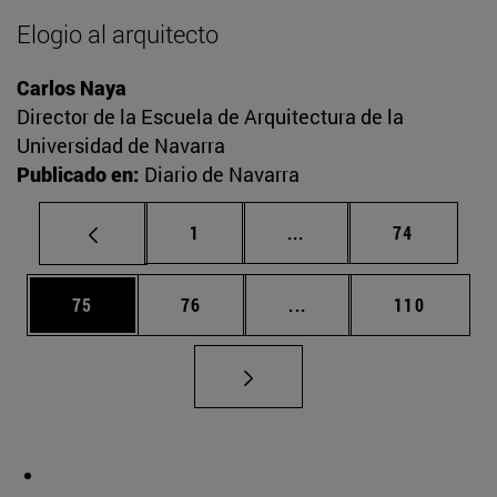
Elogio al arquitecto
Carlos Naya
Director de la Escuela de Arquitectura de la
Universidad de Navarra
Publicado en:
Diario de Navarra
Página
Páginas intermedias Us
Página
1
...
74
Página
Página
Páginas intermedias U
Página
75
76
...
110