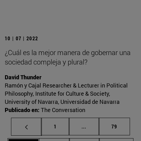
10 | 07 | 2022
¿Cuál es la mejor manera de gobernar una
sociedad compleja y plural?
David Thunder
Ramón y Cajal Researcher & Lecturer in Political
Philosophy, Institute for Culture & Society,
University of Navarra, Universidad de Navarra
Publicado en:
The Conversation
Página
Páginas intermedias Us
Página
1
...
79