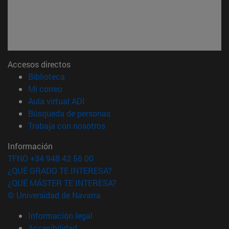
Accesos directos
(abre en nueva ventana)
Biblioteca
(abre en nueva ventana)
Mi correo
(abre en nueva ventana)
Aula virtual ADI
(abre en nueva ventana)
Búsqueda de personas
(abre en nueva ventana)
Trabaja con nosotros
Información
TFNO +34 948 42 56 00
¿QUÉ GRADO TE INTERESA?
¿QUÉ MÁSTER TE INTERESA?
© Universidad de Navarra
Información legal
Accesibilidad