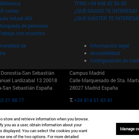
(abre en nueva ventana)
Biblioteca
TFNO +34 948 42 56 00
(abre en nueva ventana)
Mi correo
¿QUÉ GRADO TE INTERESA?
(abre en nueva ventana)
Aula virtual ADI
¿QUÉ MÁSTER TE INTERESA
(abre en nueva ventana)
Búsqueda de personas
(abre en nueva ventana)
Trabaja con nosotros
versidad de
Información legal
rra
Accesibilidad
Configuración de coo
Donostia-San Sebastián
Campus Madrid
anuel Lardizabal 13 20018
Calle Marquesado de Sta. Marta
a-San Sebastián España
28027 Madrid España
43 21 98 77
T.
+34 914 51 43 41
Nueva York (IESE)
Campus Munich (IESE)
to store and retrieve information when you browse.
7th St 10019-2201 Nueva York
Maria-Theresia-Straße 15 8167
fy you as a user, obtain information about your
Múnich Alemania
Manage c
is displayed. You can select the cookies you want
oose one of the two options. For more detailed