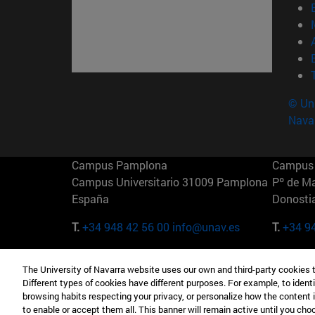
© Uni
Nava
Campus Pamplona
Campus 
Campus Universitario 31009 Pamplona
Pº de M
España
Donosti
T.
+34 948 42 56 00
info@unav.es
T.
+34 9
Campus Madrid (IESE)
Campus 
The University of Navarra website uses our own and third-party cookies 
Camino del Cerro Águila 3 28023
165 W 5
Different types of cookies have different purposes. For example, to identi
Madrid España
EE.UU
browsing habits respecting your privacy, or personalize how the content 
to enable or accept them all. This banner will remain active until you ch