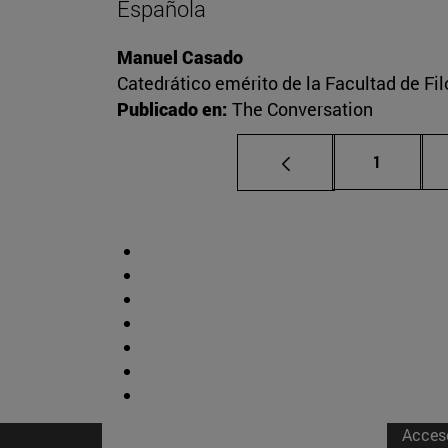
Española
Manuel Casado
Catedrático emérito de la Facultad de Fil
Publicado en:
The Conversation
Página
1
Acces