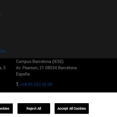
?
kies
Campus Barcelona (IESE)
, 3
Av. Pearson, 21 08034 Barcelona
España
T.
+34 93 253 42 00
Campus Sao Paulo (IESE)
5
Rua Martiniano de Carvalho, 573
01321001 Bela Vista Brasil
ookies
Reject All
Accept All Cookies