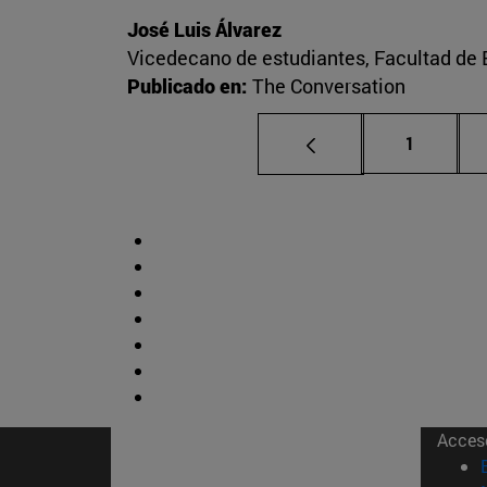
José Luis Álvarez
Vicedecano de estudiantes, Facultad d
Publicado en:
The Conversation
Página
1
Acces