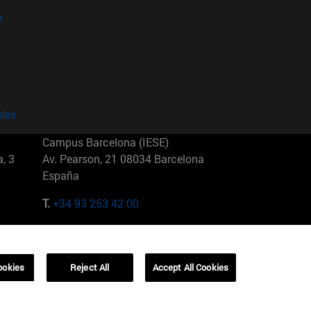
?
kies
Campus Barcelona (IESE)
, 3
Av. Pearson, 21 08034 Barcelona
España
T.
+34 93 253 42 00
Campus Sao Paulo (IESE)
5
Rua Martiniano de Carvalho, 573
01321001 Bela Vista Brasil
ookies
Reject All
Accept All Cookies
T.
+55 11 3177-8300