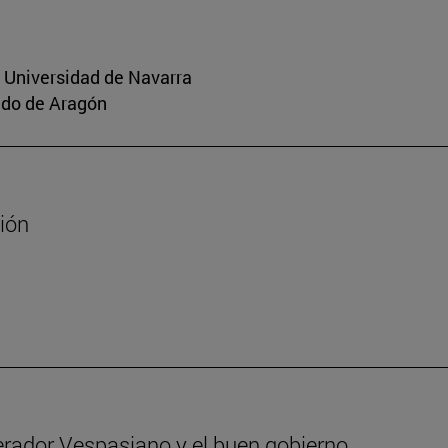
a Universidad de Navarra
aldo de Aragón
sión
erador Vespasiano y el buen gobierno