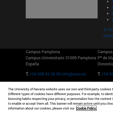
© Uni
Nava
Campus Pamplona
Campus 
Campus Universitario 31009 Pamplona
Pº de M
España
Donosti
T.
+34 948 42 56 00
info@unav.es
T.
+34 9
Campus Madrid (IESE)
Campus 
The University of Navarra website uses our own and third-party cookies 
Camino del Cerro Águila 3 28023
165 W 5
Different types of cookies have different purposes. For example, to identi
Madrid España
EE.UU
browsing habits respecting your privacy, or personalize how the content 
to enable or accept them all. This banner will remain active until you ch
T.
+34 912 11 30 00
T.
+1 64
information about our cookies, please visit our
Cookie Policy.