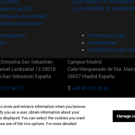
(abre en nueva ventana)
Mi correo
¿QUÉ GRADO TE INTERESA?
(abre en nueva ventana)
Aula virtual ADI
¿QUÉ MÁSTER TE INTERESA
(abre en nueva ventana)
Búsqueda de personas
(abre en nueva ventana)
Trabaja con nosotros
versidad de
Información legal
rra
Accesibilidad
Configuración de coo
Donostia-San Sebastián
Campus Madrid
anuel Lardizabal 13 20018
Calle Marquesado de Sta. Marta
a-San Sebastián España
28027 Madrid España
43 21 98 77
T.
+34 914 51 43 41
Nueva York (IESE)
Campus Munich (IESE)
to store and retrieve information when you browse.
7th St 10019-2201 Nueva York
Maria-Theresia-Straße 15 8167
fy you as a user, obtain information about your
Múnich Alemania
Manage c
is displayed. You can select the cookies you want
oose one of the two options. For more detailed
6 346 8850
T.
+49 89 24209790