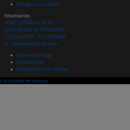
(abre en nueva ventana)
Trabaja con nosotros
Información
TFNO +34 948 42 56 00
¿QUÉ GRADO TE INTERESA?
¿QUÉ MÁSTER TE INTERESA?
© Universidad de Navarra
Información legal
Accesibilidad
Configuración de cookies
Localizador de campus