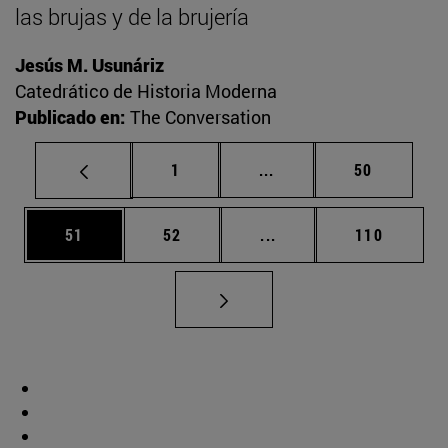
las brujas y de la brujería
Jesús M. Usunáriz
Catedrático de Historia Moderna
Publicado en:
The Conversation
Página
Páginas intermedias Us
Página
1
...
50
Página
Página
Páginas intermedias U
Página
51
52
...
110