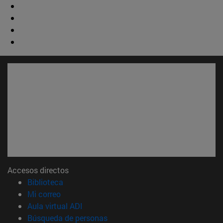
Accesos directos
(abre en nueva ventana)
Biblioteca
(abre en nueva ventana)
Mi correo
(abre en nueva ventana)
Aula virtual ADI
(abre en nueva ventana)
Búsqueda de personas