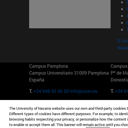
© Uni
Nava
Campus Pamplona
Campus 
Campus Universitario 31009 Pamplona
Pº de M
España
Donosti
T.
+34 948 42 56 00
info@unav.es
T.
+34 9
Campus Madrid (IESE)
Campus 
The University of Navarra website uses our own and third-party cookies 
Camino del Cerro Águila 3 28023
165 W 5
Different types of cookies have different purposes. For example, to identi
Madrid España
EE.UU
browsing habits respecting your privacy, or personalize how the content 
to enable or accept them all. This banner will remain active until you ch
T.
+34 912 11 30 00
T.
+1 64