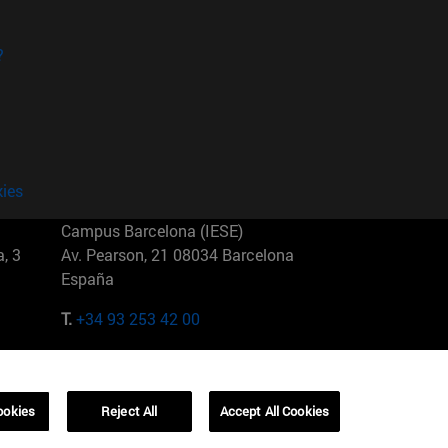
?
kies
Campus Barcelona (IESE)
, 3
Av. Pearson, 21 08034 Barcelona
España
T.
+34 93 253 42 00
Campus Sao Paulo (IESE)
5
Rua Martiniano de Carvalho, 573
01321001 Bela Vista Brasil
ookies
Reject All
Accept All Cookies
T.
+55 11 3177-8300