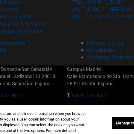
(abre en nueva ventana)
Biblioteca
TFNO +34 948 42 56 00
(abre en nueva ventana)
Mi correo
¿QUÉ GRADO TE INTERESA?
(abre en nueva ventana)
Aula virtual ADI
¿QUÉ MÁSTER TE INTERESA
(abre en nueva ventana)
Búsqueda de personas
(abre en nueva ventana)
Trabaja con nosotros
versidad de
Información legal
rra
Accesibilidad
Configuración de coo
Donostia-San Sebastián
Campus Madrid
anuel Lardizabal 13 20018
Calle Marquesado de Sta. Marta
a-San Sebastián España
28027 Madrid España
43 21 98 77
T.
+34 914 51 43 41
Nueva York (IESE)
Campus Munich (IESE)
to store and retrieve information when you browse.
7th St 10019-2201 Nueva York
Maria-Theresia-Straße 15 8167
fy you as a user, obtain information about your
Múnich Alemania
Manage c
is displayed. You can select the cookies you want
oose one of the two options. For more detailed
6 346 8850
T.
+49 89 24209790