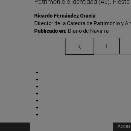
Patrimonio e identidad (45). Fies
Ricardo Fernández Gracia
Director de la Cátedra de Patrimonio y A
Publicado en:
Diario de Navarra
Página
1
Acces