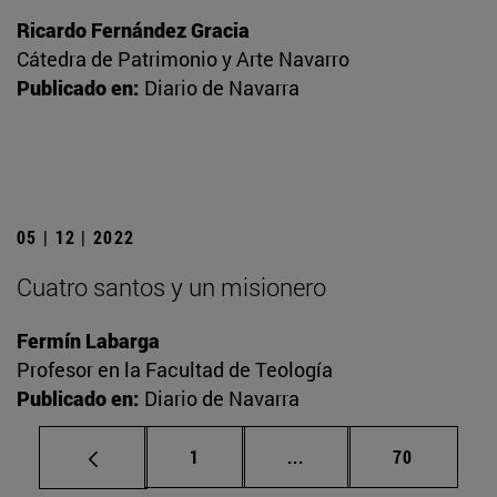
Ricardo Fernández Gracia
Cátedra de Patrimonio y Arte Navarro
Publicado en:
Diario de Navarra
05 | 12 | 2022
Cuatro santos y un misionero
Fermín Labarga
Profesor en la Facultad de Teología
Publicado en:
Diario de Navarra
Página
Páginas intermedias Us
Página
1
...
70