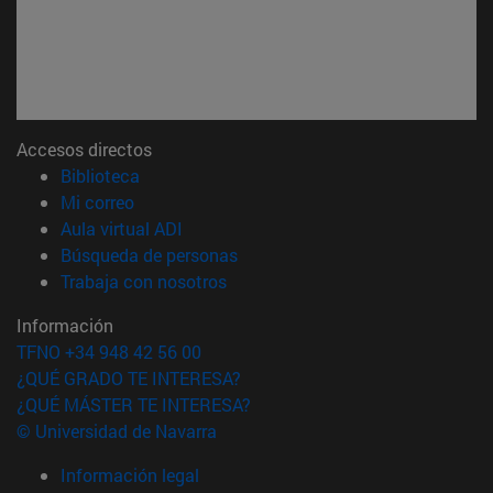
Accesos directos
(abre en nueva ventana)
Biblioteca
(abre en nueva ventana)
Mi correo
(abre en nueva ventana)
Aula virtual ADI
(abre en nueva ventana)
Búsqueda de personas
(abre en nueva ventana)
Trabaja con nosotros
Información
TFNO +34 948 42 56 00
¿QUÉ GRADO TE INTERESA?
¿QUÉ MÁSTER TE INTERESA?
© Universidad de Navarra
Información legal