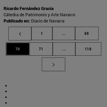
Ricardo Fernández Gracia
Cátedra de Patrimonio y Arte Navarro
Publicado en:
Diario de Navarra
Página
Páginas intermedias Us
Página
1
...
69
Página
Página
Páginas intermedias U
Página
70
71
...
110