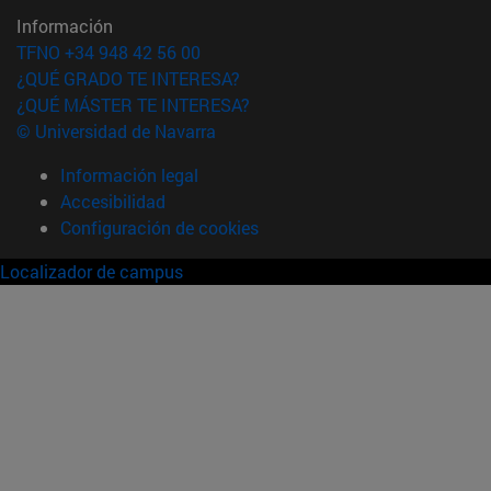
Información
TFNO +34 948 42 56 00
¿QUÉ GRADO TE INTERESA?
¿QUÉ MÁSTER TE INTERESA?
© Universidad de Navarra
Información legal
Accesibilidad
Configuración de cookies
Localizador de campus