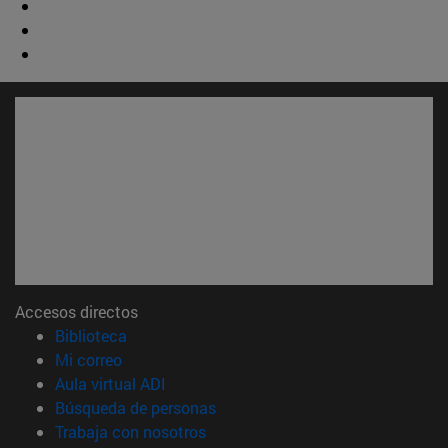
Accesos directos
(abre en nueva ventana)
Biblioteca
(abre en nueva ventana)
Mi correo
(abre en nueva ventana)
Aula virtual ADI
(abre en nueva ventana)
Búsqueda de personas
(abre en nueva ventana)
Trabaja con nosotros