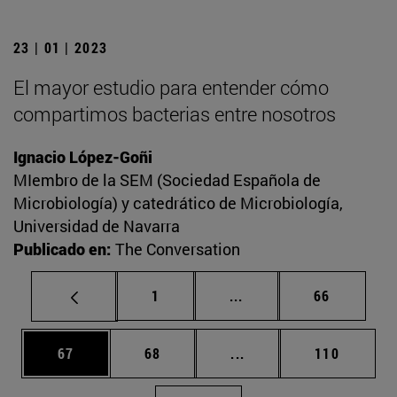
23 | 01 | 2023
El mayor estudio para entender cómo
compartimos bacterias entre nosotros
Ignacio López-Goñi
MIembro de la SEM (Sociedad Española de
Microbiología) y catedrático de Microbiología,
Universidad de Navarra
Publicado en:
The Conversation
Página
Páginas intermedias Us
Página
1
...
66
Página
Página
Páginas intermedias U
Página
67
68
...
110