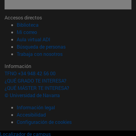
Accesos directos
(abre en nueva ventana)
Biblioteca
(abre en nueva ventana)
Mi correo
(abre en nueva ventana)
Aula virtual ADI
(abre en nueva ventana)
Búsqueda de personas
(abre en nueva ventana)
Trabaja con nosotros
Información
TFNO +34 948 42 56 00
¿QUÉ GRADO TE INTERESA?
¿QUÉ MÁSTER TE INTERESA?
© Universidad de Navarra
Información legal
Accesibilidad
Configuración de cookies
Localizador de campus