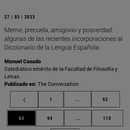
27 | 03 | 2023
Meme, precuela, amigovio y posverdad:
algunas de las recientes incorporaciones al
Diccionario de la Lengua Española
Manuel Casado
Catedrático emérito de la Facultad de Filosofía y
Letras
Publicado en:
The Conversation
Página
Páginas intermedias Us
Página
1
...
62
Página
Página
Páginas intermedias U
Página
63
64
...
110