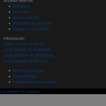
Accesos directos
(abre en nueva ventana)
Biblioteca
(abre en nueva ventana)
Mi correo
(abre en nueva ventana)
Aula virtual ADI
(abre en nueva ventana)
Búsqueda de personas
(abre en nueva ventana)
Trabaja con nosotros
Información
TFNO +34 948 42 56 00
¿QUÉ GRADO TE INTERESA?
¿QUÉ MÁSTER TE INTERESA?
© Universidad de Navarra
Información legal
Accesibilidad
Configuración de cookies
Localizador de campus