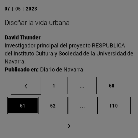
07 | 05 | 2023
Diseñar la vida urbana
David Thunder
Investigador principal del proyecto RESPUBLICA
del Instituto Cultura y Sociedad de la Universidad de
Navarra.
Publicado en:
Diario de Navarra
Página
Páginas intermedias Us
Página
1
...
60
Página
Página
Páginas intermedias U
Página
61
62
...
110