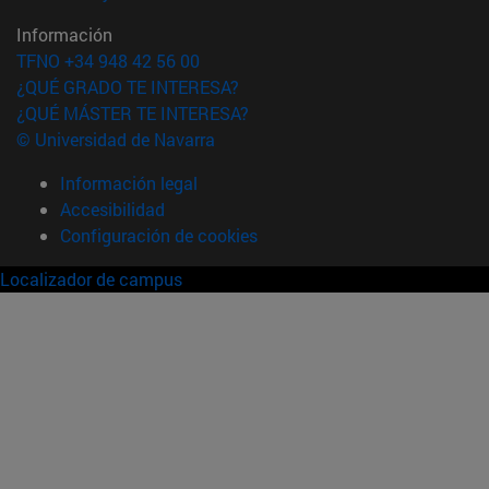
Información
TFNO +34 948 42 56 00
¿QUÉ GRADO TE INTERESA?
¿QUÉ MÁSTER TE INTERESA?
© Universidad de Navarra
Información legal
Accesibilidad
Configuración de cookies
Localizador de campus