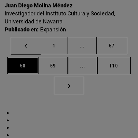
Juan Diego Molina Méndez
Investigador del Instituto Cultura y Sociedad,
Universidad de Navarra
Publicado en:
Expansión
Página
Páginas intermedias Us
Página
1
...
57
Página
Página
Páginas intermedias U
Página
58
59
...
110