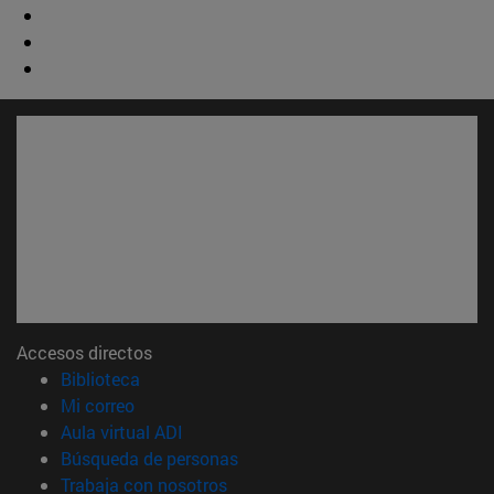
Accesos directos
(abre en nueva ventana)
Biblioteca
(abre en nueva ventana)
Mi correo
(abre en nueva ventana)
Aula virtual ADI
(abre en nueva ventana)
Búsqueda de personas
(abre en nueva ventana)
Trabaja con nosotros