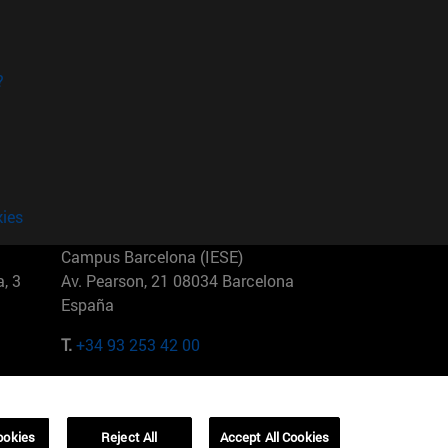
?
kies
Campus Barcelona (IESE)
, 3
Av. Pearson, 21 08034 Barcelona
España
T.
+34 93 253 42 00
Campus Sao Paulo (IESE)
5
Rua Martiniano de Carvalho, 573
01321001 Bela Vista Brasil
ookies
Reject All
Accept All Cookies