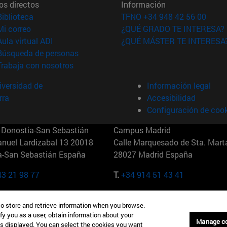
os directos
Información
(abre en nueva ventana)
Biblioteca
TFNO +34 948 42 56 00
(abre en nueva ventana)
Mi correo
¿QUÉ GRADO TE INTERESA?
(abre en nueva ventana)
Aula virtual ADI
¿QUÉ MÁSTER TE INTERESA
(abre en nueva ventana)
Búsqueda de personas
(abre en nueva ventana)
Trabaja con nosotros
versidad de
Información legal
rra
Accesibilidad
Configuración de coo
Donostia-San Sebastián
Campus Madrid
anuel Lardizabal 13 20018
Calle Marquesado de Sta. Marta
a-San Sebastián España
28027 Madrid España
43 21 98 77
T.
+34 914 51 43 41
Nueva York (IESE)
Campus Munich (IESE)
to store and retrieve information when you browse.
7th St 10019-2201 Nueva York
Maria-Theresia-Straße 15 8167
fy you as a user, obtain information about your
Múnich Alemania
Manage c
is displayed. You can select the cookies you want