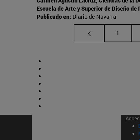
Carmen Agustín Lacruz, Ciencias de la 
Escuela de Arte y Superior de Diseño d
Publicado en:
Diario de Navarra
Página
1
Acces