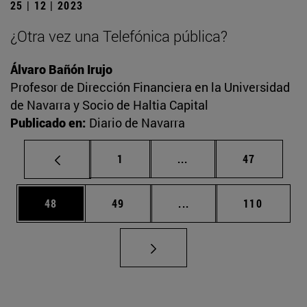
25 | 12 | 2023
¿Otra vez una Telefónica pública?
Álvaro Bañón Irujo
Profesor de Dirección Financiera en la Universidad
de Navarra y Socio de Haltia Capital
Publicado en:
Diario de Navarra
Página
Páginas intermedias Us
Página
1
...
47
Página
Página
Páginas intermedias U
Página
48
49
...
110