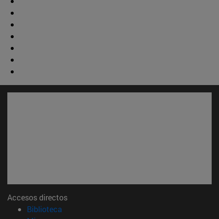
Accesos directos
(abre en nueva ventana)
Biblioteca