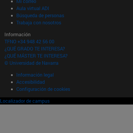
(abre en nueva ventana)
Mi correo
(abre en nueva ventana)
Aula virtual ADI
(abre en nueva ventana)
Búsqueda de personas
(abre en nueva ventana)
Trabaja con nosotros
Información
TFNO +34 948 42 56 00
¿QUÉ GRADO TE INTERESA?
¿QUÉ MÁSTER TE INTERESA?
© Universidad de Navarra
Información legal
Accesibilidad
Configuración de cookies
Localizador de campus