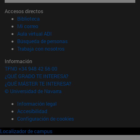
Accesos directos
(abre en nueva ventana)
Biblioteca
(abre en nueva ventana)
Mi correo
(abre en nueva ventana)
Aula virtual ADI
(abre en nueva ventana)
Búsqueda de personas
(abre en nueva ventana)
Trabaja con nosotros
Información
TFNO +34 948 42 56 00
¿QUÉ GRADO TE INTERESA?
¿QUÉ MÁSTER TE INTERESA?
© Universidad de Navarra
Información legal
Accesibilidad
Configuración de cookies
Localizador de campus