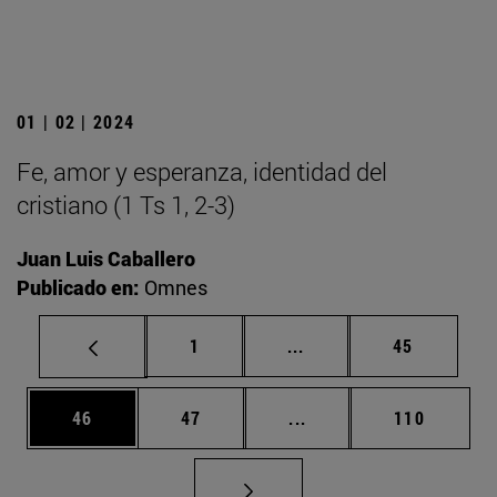
01 | 02 | 2024
Fe, amor y esperanza, identidad del
cristiano (1 Ts 1, 2-3)
Juan Luis Caballero
Publicado en:
Omnes
Página
Páginas intermedias Us
Página
1
...
45
Página
Página
Páginas intermedias U
Página
46
47
...
110