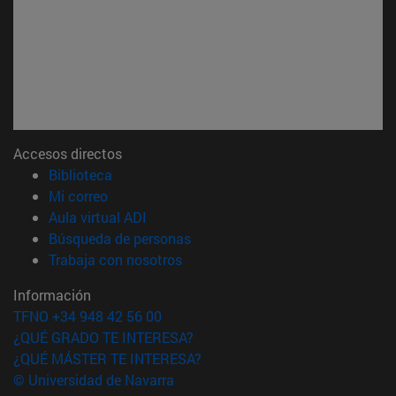
Accesos directos
(abre en nueva ventana)
Biblioteca
(abre en nueva ventana)
Mi correo
(abre en nueva ventana)
Aula virtual ADI
(abre en nueva ventana)
Búsqueda de personas
(abre en nueva ventana)
Trabaja con nosotros
Información
TFNO +34 948 42 56 00
¿QUÉ GRADO TE INTERESA?
¿QUÉ MÁSTER TE INTERESA?
© Universidad de Navarra