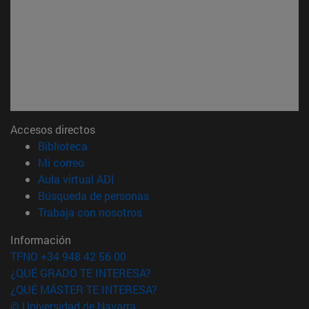
Accesos directos
(abre en nueva ventana)
Biblioteca
(abre en nueva ventana)
Mi correo
(abre en nueva ventana)
Aula virtual ADI
(abre en nueva ventana)
Búsqueda de personas
(abre en nueva ventana)
Trabaja con nosotros
Información
TFNO +34 948 42 56 00
¿QUÉ GRADO TE INTERESA?
¿QUÉ MÁSTER TE INTERESA?
© Universidad de Navarra