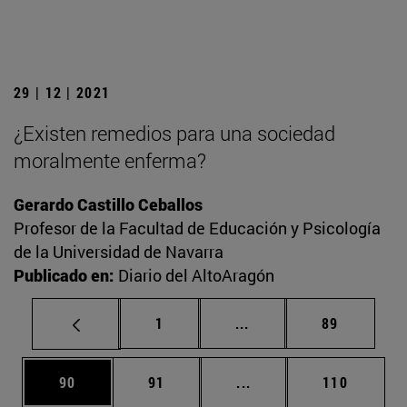
29 | 12 | 2021
¿Existen remedios para una sociedad
moralmente enferma?
Gerardo Castillo Ceballos
Profesor de la Facultad de Educación y Psicología
de la Universidad de Navarra
Publicado en:
Diario del AltoAragón
Página
Páginas intermedias Us
Página
1
...
89
Página
Página
Páginas intermedias U
Página
90
91
...
110