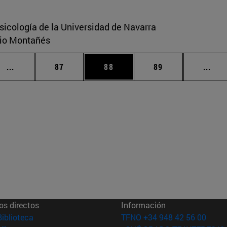
sicología de la Universidad de Navarra
ario Montañés
Páginas intermedias Use TAB para desplazarse.
Página
Página
Página
Pági
...
87
88
89
...
os directos
Información
(abre en nueva ventana)
Biblioteca
TFNO +34 948 42 56 00