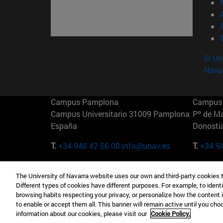
© Uni
Nava
Campus Pamplona
Campus 
Campus Universitario 31009 Pamplona
Pº de M
España
Donosti
T.
+34 948 42 56 00
info@unav.es
T.
+34 9
Campus Madrid (IESE)
Campus 
The University of Navarra website uses our own and third-party cookies 
Camino del Cerro Águila 3 28023
165 W 5
Different types of cookies have different purposes. For example, to identi
Madrid España
EE.UU
browsing habits respecting your privacy, or personalize how the content 
to enable or accept them all. This banner will remain active until you ch
T.
+34 912 11 30 00
T.
+1 64
information about our cookies, please visit our
Cookie Policy.