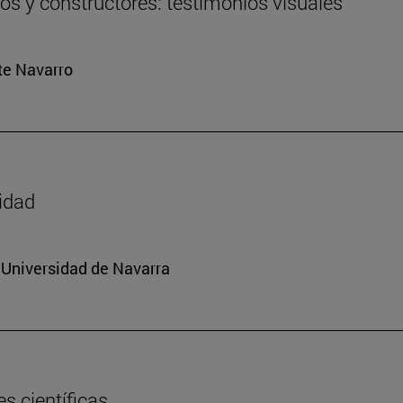
ros y constructores: testimonios visuales
rte Navarro
sidad
a Universidad de Navarra
s científicas