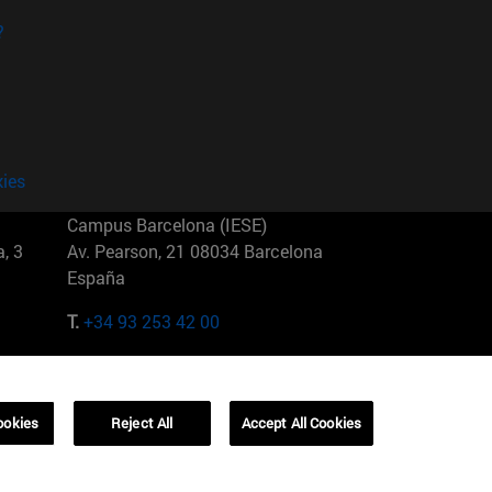
?
kies
Campus Barcelona (IESE)
, 3
Av. Pearson, 21 08034 Barcelona
España
T.
+34 93 253 42 00
Campus Sao Paulo (IESE)
5
Rua Martiniano de Carvalho, 573
01321001 Bela Vista Brasil
ookies
Reject All
Accept All Cookies
T.
+55 11 3177-8300