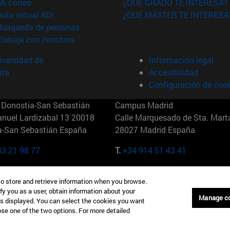
(abre en nueva ventana)
Mi correo
¿QUÉ GRADO TE INTERESA?
(abre en nueva ventana)
Aula virtual ADI
¿QUÉ MÁSTER TE INTERESA
(abre en nueva ventana)
Búsqueda de personas
(abre en nueva ventana)
Trabaja con nosotros
versidad de
Información legal
rra
Accesibilidad
Configuración de coo
Donostia-San Sebastián
Campus Madrid
anuel Lardizabal 13 20018
Calle Marquesado de Sta. Marta
a-San Sebastián España
28027 Madrid España
43 21 98 77
T.
+34 914 51 43 41
Nueva York (IESE)
Campus Munich (IESE)
to store and retrieve information when you browse.
7th St 10019-2201 Nueva York
Maria-Theresia-Straße 15 8167
fy you as a user, obtain information about your
Múnich Alemania
Manage c
is displayed. You can select the cookies you want
oose one of the two options. For more detailed
6 346 8850
T.
+49 89 24209790