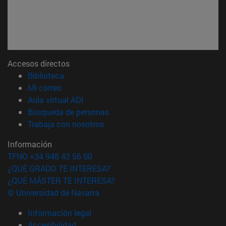
Accesos directos
(abre en nueva ventana)
Biblioteca
(abre en nueva ventana)
Mi correo
(abre en nueva ventana)
Aula virtual ADI
(abre en nueva ventana)
Búsqueda de personas
(abre en nueva ventana)
Trabaja con nosotros
Información
TFNO +34 948 42 56 00
¿QUÉ GRADO TE INTERESA?
¿QUÉ MÁSTER TE INTERESA?
© Universidad de Navarra
Información legal
Accesibilidad