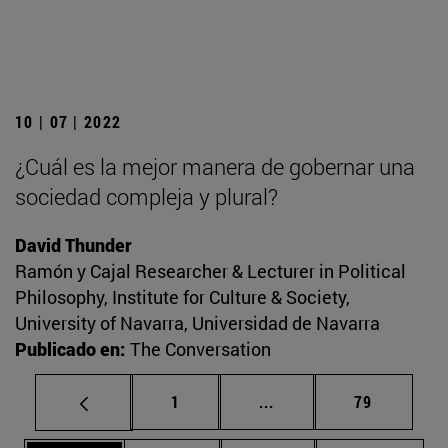
10 | 07 | 2022
¿Cuál es la mejor manera de gobernar una
sociedad compleja y plural?
David Thunder
Ramón y Cajal Researcher & Lecturer in Political
Philosophy, Institute for Culture & Society,
University of Navarra, Universidad de Navarra
Publicado en:
The Conversation
Página
Páginas intermedias Us
Página
1
...
79