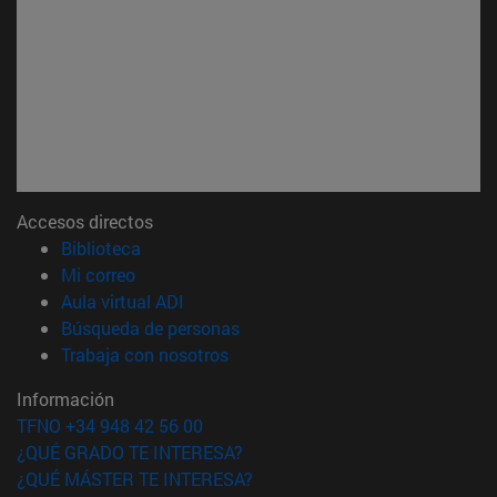
Accesos directos
(abre en nueva ventana)
Biblioteca
(abre en nueva ventana)
Mi correo
(abre en nueva ventana)
Aula virtual ADI
(abre en nueva ventana)
Búsqueda de personas
(abre en nueva ventana)
Trabaja con nosotros
Información
TFNO +34 948 42 56 00
¿QUÉ GRADO TE INTERESA?
¿QUÉ MÁSTER TE INTERESA?