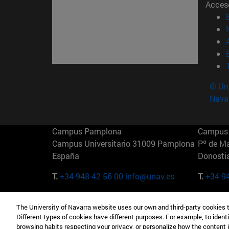
Acces
© Uni
Nava
Campus Pamplona
Campus 
Campus Universitario 31009 Pamplona
Pº de M
España
Donosti
T.
+34 948 42 56 00
info@unav.es
T.
+34 9
Campus Madrid (IESE)
Campus 
The University of Navarra website uses our own and third-party cookies 
Camino del Cerro Águila 3 28023
165 W 5
Different types of cookies have different purposes. For example, to identi
Madrid España
EE.UU
browsing habits respecting your privacy, or personalize how the content 