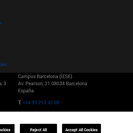
?
kies
Campus Barcelona (IESE)
, 3
Av. Pearson, 21 08034 Barcelona
España
T.
+34 93 253 42 00
Campus Sao Paulo (IESE)
5
Rua Martiniano de Carvalho, 573
01321001 Bela Vista Brasil
ookies
Reject All
Accept All Cookies