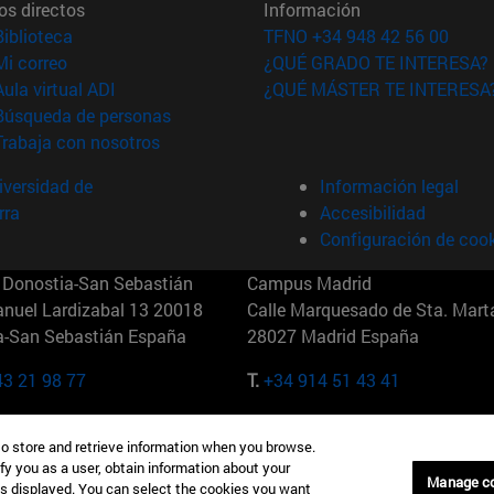
os directos
Información
(abre en nueva ventana)
Biblioteca
TFNO +34 948 42 56 00
(abre en nueva ventana)
Mi correo
¿QUÉ GRADO TE INTERESA?
(abre en nueva ventana)
Aula virtual ADI
¿QUÉ MÁSTER TE INTERESA
(abre en nueva ventana)
Búsqueda de personas
(abre en nueva ventana)
Trabaja con nosotros
versidad de
Información legal
rra
Accesibilidad
Configuración de coo
Donostia-San Sebastián
Campus Madrid
anuel Lardizabal 13 20018
Calle Marquesado de Sta. Marta
a-San Sebastián España
28027 Madrid España
43 21 98 77
T.
+34 914 51 43 41
Nueva York (IESE)
Campus Munich (IESE)
to store and retrieve information when you browse.
7th St 10019-2201 Nueva York
Maria-Theresia-Straße 15 8167
fy you as a user, obtain information about your
Múnich Alemania
Manage c
is displayed. You can select the cookies you want