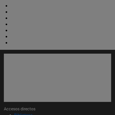
Accesos directos
(abre en nueva ventana)
Biblioteca