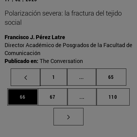
Polarización severa: la fractura del tejido
social
Francisco J. Pérez Latre
Director Académico de Posgrados de la Facultad de
Comunicación
Publicado en:
The Conversation
Página
Páginas intermedias Us
Página
1
...
65
Página
Página
Páginas intermedias U
Página
66
67
...
110