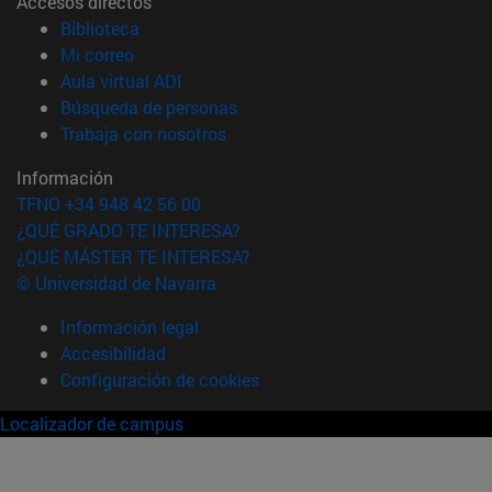
Accesos directos
(abre en nueva ventana)
Biblioteca
(abre en nueva ventana)
Mi correo
(abre en nueva ventana)
Aula virtual ADI
(abre en nueva ventana)
Búsqueda de personas
(abre en nueva ventana)
Trabaja con nosotros
Información
TFNO +34 948 42 56 00
¿QUÉ GRADO TE INTERESA?
¿QUÉ MÁSTER TE INTERESA?
© Universidad de Navarra
Información legal
Accesibilidad
Configuración de cookies
Localizador de campus