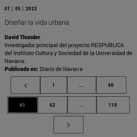
07 | 05 | 2023
Diseñar la vida urbana
David Thunder
Investigador principal del proyecto RESPUBLICA
del Instituto Cultura y Sociedad de la Universidad de
Navarra.
Publicado en:
Diario de Navarra
Página
Páginas intermedias Us
Página
1
...
60
Página
Página
Páginas intermedias U
Página
61
62
...
110