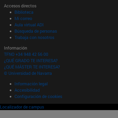
Accesos directos
(abre en nueva ventana)
Biblioteca
(abre en nueva ventana)
Mi correo
(abre en nueva ventana)
Aula virtual ADI
(abre en nueva ventana)
Búsqueda de personas
(abre en nueva ventana)
Trabaja con nosotros
Información
TFNO +34 948 42 56 00
¿QUÉ GRADO TE INTERESA?
¿QUÉ MÁSTER TE INTERESA?
© Universidad de Navarra
Información legal
Accesibilidad
Configuración de cookies
Localizador de campus