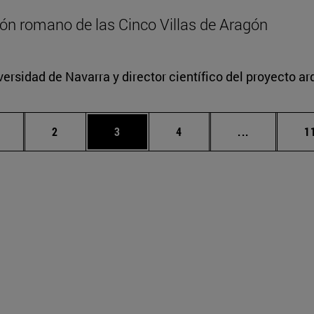
zón romano de las Cinco Villas de Aragón
versidad de Navarra y director científico del proyecto a
ágina
Página
Página
Página
Páginas int
P
2
3
4
...
1