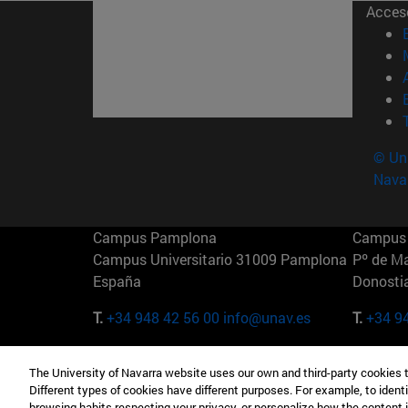
Acces
© Uni
Nava
Campus Pamplona
Campus 
Campus Universitario 31009 Pamplona
Pº de M
España
Donosti
T.
+34 948 42 56 00
info@unav.es
T.
+34 9
Campus Madrid (IESE)
Campus 
The University of Navarra website uses our own and third-party cookies 
Camino del Cerro Águila 3 28023
165 W 5
Different types of cookies have different purposes. For example, to identi
Madrid España
EE.UU
browsing habits respecting your privacy, or personalize how the content 