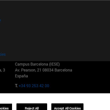
?
kies
Campus Barcelona (IESE)
, 3
Av. Pearson, 21 08034 Barcelona
España
T.
+34 93 253 42 00
Campus Sao Paulo (IESE)
5
Rua Martiniano de Carvalho, 573
01321001 Bela Vista Brasil
ookies
Reject All
Accept All Cookies