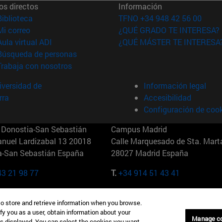
os directos
Información
(abre en nueva ventana)
Biblioteca
TFNO +34 948 42 56 00
(abre en nueva ventana)
Mi correo
¿QUÉ GRADO TE INTERESA?
(abre en nueva ventana)
Aula virtual ADI
¿QUÉ MÁSTER TE INTERESA
(abre en nueva ventana)
Búsqueda de personas
(abre en nueva ventana)
Trabaja con nosotros
versidad de
Información legal
rra
Accesibilidad
Configuración de coo
Donostia-San Sebastián
Campus Madrid
anuel Lardizabal 13 20018
Calle Marquesado de Sta. Marta
a-San Sebastián España
28027 Madrid España
43 21 98 77
T.
+34 914 51 43 41
Nueva York (IESE)
Campus Munich (IESE)
to store and retrieve information when you browse.
7th St 10019-2201 Nueva York
Maria-Theresia-Straße 15 8167
fy you as a user, obtain information about your
Múnich Alemania
Manage c
is displayed. You can select the cookies you want