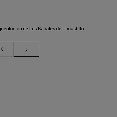
rqueológico de Los Bañales de Uncastillo
ermedias Use TAB para desplazarse.
ágina
10