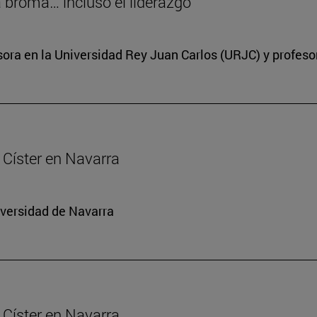
a broma… incluso el liderazgo
ora en la Universidad Rey Juan Carlos (URJC) y profesor
Císter en Navarra
iversidad de Navarra
Císter en Navarra