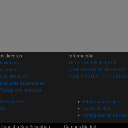
os directos
Información
(abre en nueva ventana)
Biblioteca
TFNO +34 948 42 56 00
(abre en nueva ventana)
Mi correo
¿QUÉ GRADO TE INTERESA?
(abre en nueva ventana)
Aula virtual ADI
¿QUÉ MÁSTER TE INTERESA
(abre en nueva ventana)
Búsqueda de personas
(abre en nueva ventana)
Trabaja con nosotros
versidad de
Información legal
rra
Accesibilidad
Configuración de coo
Donostia-San Sebastián
Campus Madrid