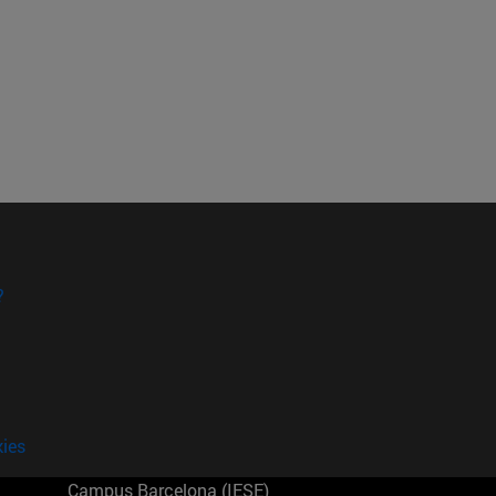
?
kies
Campus Barcelona (IESE)