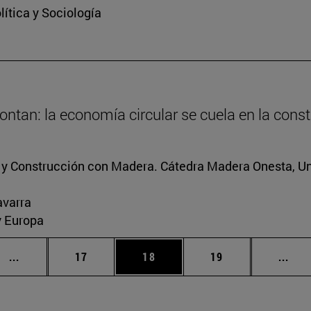
ítica y Sociología
ntan: la economía circular se cuela en la cons
s y Construcción con Madera. Cátedra Madera Onesta, U
avarra
y Europa
Páginas intermedias Use TAB para desplazarse.
Página
Página
Página
Pági
...
17
18
19
...