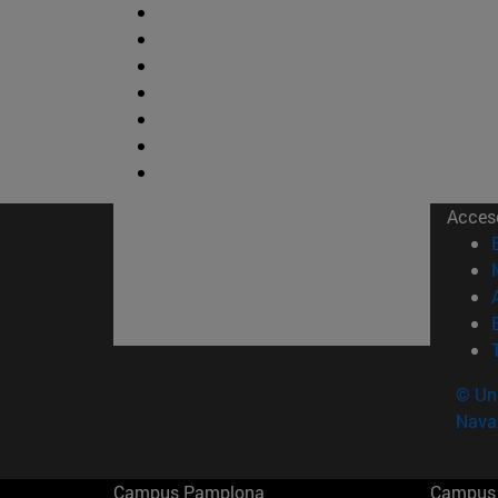
Acces
© Uni
Nava
Campus Pamplona
Campus 