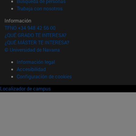
(abre en nueva ventana)
Búsqueda de personas
(abre en nueva ventana)
Trabaja con nosotros
Información
TFNO +34 948 42 56 00
¿QUÉ GRADO TE INTERESA?
¿QUÉ MÁSTER TE INTERESA?
© Universidad de Navarra
Información legal
Accesibilidad
Configuración de cookies
Localizador de campus