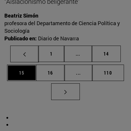
“Aislacionismo beligerante”
Beatriz Simón
profesora del Departamento de Ciencia Política y
Sociología
Publicado en:
Diario de Navarra
Página
Páginas intermedias Us
Página
1
...
14
Página
Página
Páginas intermedias U
Página
15
16
...
110