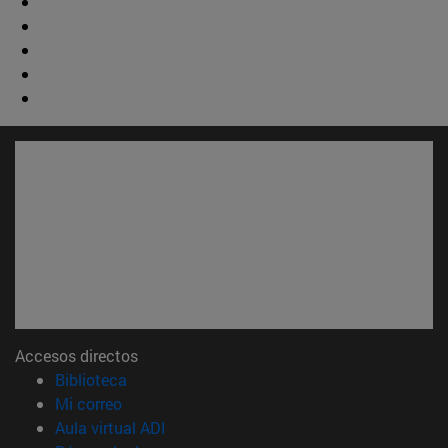
Accesos directos
(abre en nueva ventana)
Biblioteca
(abre en nueva ventana)
Mi correo
(abre en nueva ventana)
Aula virtual ADI