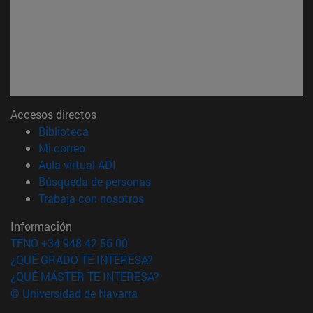
Accesos directos
(abre en nueva ventana)
Biblioteca
(abre en nueva ventana)
Mi correo
(abre en nueva ventana)
Aula virtual ADI
(abre en nueva ventana)
Búsqueda de personas
(abre en nueva ventana)
Trabaja con nosotros
Información
TFNO +34 948 42 56 00
¿QUÉ GRADO TE INTERESA?
¿QUÉ MÁSTER TE INTERESA?
© Universidad de Navarra